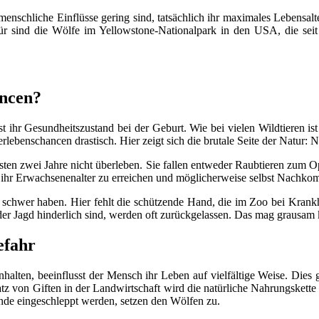
enschliche Einflüsse gering sind, tatsächlich ihr maximales Lebensalt
afür sind die Wölfe im Yellowstone-Nationalpark in den USA, die sei
ancen?
t ihr Gesundheitszustand bei der Geburt. Wie bei vielen Wildtieren is
enschancen drastisch. Hier zeigt sich die brutale Seite der Natur: Nu
ten zwei Jahre nicht überleben. Sie fallen entweder Raubtieren zum Op
ce, ihr Erwachsenenalter zu erreichen und möglicherweise selbst Nachk
 schwer haben. Hier fehlt die schützende Hand, die im Zoo bei Krankhe
r Jagd hinderlich sind, werden oft zurückgelassen. Das mag grausam kli
efahr
nhalten, beeinflusst der Mensch ihr Leben auf vielfältige Weise. Dies 
von Giften in der Landwirtschaft wird die natürliche Nahrungskette g
nde eingeschleppt werden, setzen den Wölfen zu.