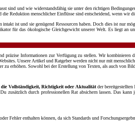
asst sind und wie widerstandsfähig sie unter den richtigen Bedingung
ie Reduktion menschlicher Einflüsse sind entscheidend, wenn wir dies
m intakt ist und sie genügend Ressourcen haben. Doch dies ist nur mö
ikator für das ökologische Gleichgewicht unserer Welt. Es liegt an un
e und präzise Informationen zur Verfügung zu stellen. Wir kombiniere
ites. Unsere Artikel und Ratgeber werden nicht nur mit menschlicher 
ter zu erhöhen. Sowohl bei der Erstellung von Texten, als auch von Bil
die Vollständigkeit, Richtigkeit oder Aktualität
der bereitgestellte
st Du zusätzlich durch professionellen Rat absichern lassen. Das kann 
n oder Fehler enthalten können, da sich Standards und Forschungsergebni