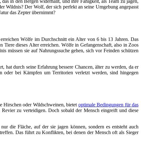
das in den Bergen widerhallt, und ihre Fähigkeit, als Team zu jagen,
in der Wildnis? Der Wolf, der sich perfekt an seine Umgebung angepasst
 Natur das Zepter übernimmt?
erreichen Wölfe im Durchschnitt ein Alter von 6 bis 13 Jahren. Das
en Tiere dieses Alter erreichen. Wölfe in Gefangenschaft, also in Zoos
ildnis müssen sie auf Nahrungssuche gehen, sich vor Feinden schützen
t, hat durch seine Erfahrung bessere Chancen, älter zu werden, da er
n oder bei Kämpfen um Territorien verletzt werden, sind hingegen
wie Hirschen oder Wildschweinen, bietet
optimale Bedingungen für das
Revier zu verteidigen. Doch sobald der Mensch eingreift und diese
nur die Fläche, auf der sie jagen können, sondern es entsteht auch
effen. Das führt zu Konflikten, bei denen der Mensch oft als Sieger