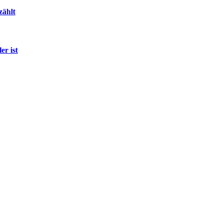
zählt
r ist