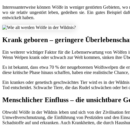
Interessanterweise können Wölfe in weniger gestörten Gebieten, wo m
wo sie relativ ungestört leben, gedeihen sie. Ein gutes Beispiel d
entwickelt haben.
Krank geboren – geringere Überlebensch
Ein weiterer wichtiger Faktor für die Lebenserwartung von Wölfen is
Wenn Welpen krank oder schwach zur Welt kommen, sinken ihre Überleb
Es ist bekannt, dass etwa 70 % der neugeborenen Wolfswelpen die ers
diese kritische Phase hinaus schaffen, haben eine realistische Chan
Ein krankes oder genetisch geschwächtes Tier wird es in der Wildnis
Tod entscheidet. Schwache Tiere, die das Rudel schwächen oder bei de
Menschlicher Einfluss – die unsichtbare G
Obwohl Wölfe in der Wildnis leben und sich von der Zivilisation fer
Umweltverschmutzung, die Einführung von Pestiziden und den Einsatz 
Schadstoffe auf und erkranken. Auch Krankheiten, die durch Haushu