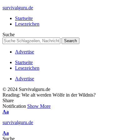
survivalguru.de
Startseite
Lesezeichen
Suche
Advertise
Startseite
Lesezeichen
Advertise
© 2024 Survivalguru.de
Reading:
Wie alt werden Wölfe in der Wildnis?
Share
Notification
Show More
Font
Aa
Resizer
survivalguru.de
Font
Aa
Resizer
Suche