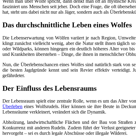
Wenn man über Wölfe spricht, dann denkt man oft an mystische Kreatu
fasziniert uns Menschen seit jeher. Doch eine Frage, die oft übersehe
hat, steht uns dabei nicht nur als Jäger, sondern auch als Überleben
Das durchschnittliche Leben eines Wolfes
Die Lebenserwartung von Wölfen variiert je nach Region, Umweltein
klingt zunächst vielleicht wenig, aber die Natur stellt ihnen täglich
oder Wildparks, können hingegen ein deutlich höheres Alter von bis 
und Krankheiten überstehen – Dinge, die ihnen in menschlicher Obhut
Nun, die Überlebenschancen eines Wolfes sind natürlich stark von se
die besten Jagdgründe kennt und sein Revier effektiv verteidigt
gefährdeter.
Der Einfluss des Lebensraums
Der Lebensraum spielt eine zentrale Rolle, wenn es um das Alter von
Überleben
eines Wolfsrudels. Hier können sie ihre Beute in Decku
Lebensräume verkleinert, verändert sich die Dynamik.
Abholzung, landwirtschaftliche Flächen und der Bau von Straßen ze
Konkurrenz mit anderen Rudeln. Zudem führt der Verlust geeigneter 
hervorgeht – sei es durch legale Abschüsse oder illegale Wilderei.