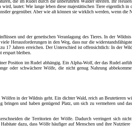
ren, die im Rudel durch die unberührten Wälder streifen. Ihr Heulen, 
n wird, lautet: Wie lange leben diese majestätischen Tiere eigentlich 
skünstler gegenüber. Aber wie alt können sie wirklich werden, wenn die
flüssen und der genetischen Veranlagung des Tieres. In der Wildnis 
 so viele Herausforderungen in den Weg, dass nur die widerstandsfähigst
zu 17 Jahren erreichen. Der Unterschied ist offensichtlich: In der W
 erspart bleiben.
iner Position im Rudel abhängig. Ein Alpha-Wolf, der das Rudel anführ
. Junge oder schwächere Wölfe, die nicht genug Nahrung abbekomme
 Wölfen in der Wildnis geht. Ein dichter Wald, reich an Beutetieren 
ng bringen und haben genügend Platz, um sich zu vermehren und das 
rschneiden die Territorien der Wölfe. Dadurch verringert sich nicht 
Habitate dazu, dass Wölfe häufiger auf Menschen und ihre Nutztiere tr