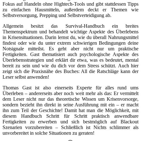
Fokus auf Handeln ohne Hightech-Tools und gibt stattdessen Tipps
zu einfachen Hausmitteln, außerdem deckt er Themen wie
Selbstversorgung, Prepping und Selbstverteidigung ab.
Allgemein besitzt das Survival-Handbuch ein breites
Themenspektrum und behandelt wichtige Aspekte des Überlebens
in Krisensituationen. Darin lernst du, wie du überall Nahrungsmittel
findest oder wie du unter extrem schwierigen Bedingungen deine
Notsignale mitteilst. Es geht aber nicht nur um praktische
Fertigkeiten. Gast thematisiert auch psychologische Aspekte des
Überlebensstrategien und erklärt dir etwa, was es bedeutet, mental
bereit zu sein und wie du dich vor dem Stress schützt. Auch hier
zeigt sich die Praxisnähe des Buches: All die Ratschläge kann der
Leser selbst anwenden!
Thomas Gast ist also einerseits Experte für alles rund ums
Überleben – andererseits aber noch weit mehr als das: Er vermittelt
dem Leser nicht nur das theoretische Wissen um Krisenvorsorge,
sondern bezieht ihn direkt in seine Ausführung mit ein – er macht
ihn zum Teil der Geschichte! Damit hat man die Möglichkeit, mit
diesem Handbuch Schritt für Schritt praktisch anwendbare
Fertigkeiten zu erwerben und sich bestmöglich auf Blackout
Szenarien vorzubereiten – Schließlich ist Nichts schlimmer als
unvorbereitet in solche Situationen zu geraten!