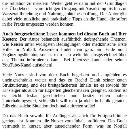
die Situation zu meistern. Weiter geht es dann mit den Grundlagen
des Überlebens – vom richtigen Umgang mit Ausrüstung bis hin zur
Wasseraufbereitung und Nahrungsmittelbeschaffung. Der Autor gibt
dabei viele nützliche und praktikable Tipps an die Hand, die sofort
in die Praxis umgesetzt werden können.
Auch fortgeschrittene Leser kommen bei diesem Buch auf Ihre
Kosten:
Der Autor behandelt ausführlich tiefergehende Themen,
wie Reisen unter widrigsten Bedingungen oder medizinische Erste
Hilfe im Notfall. Außerdem findet man ganz am Ende noch
Ergänzungsliteratur, sodass man sich weiterhin ausgezeichnet über
das Thema informieren kann. Bei Interesse kann jeder seinen
YouTube-Kanal aufsuchen!
Viele Nutzer sind von dem Buch begeistert und empfehlen es
uneingeschränkt weiter und das zu Recht! Dank seiner guten
Strukturierung und des breitgefächerten Inhalts ist es sowohl für
Einsteiger als auch für Experten gleichermaßen geeignet. Zudem ist
es leicht lesbar geschrieben und besitzt einen hohen
Unterhaltungswert, schließlich will man ja nicht in Panik geraten,
falls eine solche Situation doch mal auftreten sollte!
Da das Buch sowohl für Anfänger als auch für Fortgeschrittene
geeignet ist, konnten alle Nutzer vom Inhalt profitieren. Das Buch
vermittelt in kurzer, aber ausreichender Form, was im Notfall