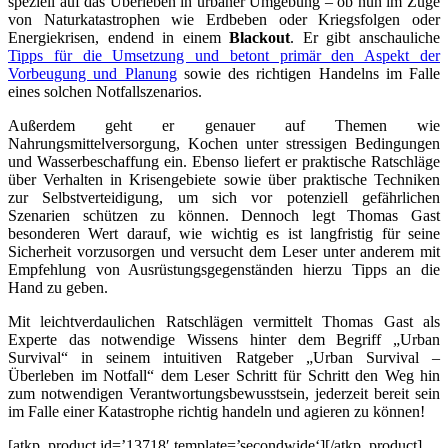
speziell auf das Überleben in urbaner Umgebung – ob nun im Zuge
von Naturkatastrophen wie Erdbeben oder Kriegsfolgen oder
Energiekrisen, endend in einem
Blackout
. Er gibt anschauliche
Tipps für die Umsetzung und betont primär den Aspekt der
Vorbeugung und Planung
sowie des richtigen Handelns im Falle
eines solchen Notfallszenarios.
Außerdem geht er genauer auf Themen wie
Nahrungsmittelversorgung, Kochen unter stressigen Bedingungen
und Wasserbeschaffung ein. Ebenso liefert er praktische Ratschläge
über Verhalten in Krisengebiete sowie über praktische Techniken
zur Selbstverteidigung, um sich vor potenziell gefährlichen
Szenarien schützen zu können. Dennoch legt Thomas Gast
besonderen Wert darauf, wie wichtig es ist langfristig für seine
Sicherheit vorzusorgen und versucht dem Leser unter anderem mit
Empfehlung von Ausrüstungsgegenständen hierzu Tipps an die
Hand zu geben.
Mit leichtverdaulichen Ratschlägen vermittelt Thomas Gast als
Experte das notwendige Wissens hinter dem Begriff „Urban
Survival“ in seinem intuitiven Ratgeber „
Urban Survival –
Überleben im Notfall
“ dem Leser Schritt für Schritt den Weg hin
zum notwendigen Verantwortungsbewusstsein, jederzeit bereit sein
im Falle einer Katastrophe richtig handeln und agieren zu können!
[atkp_product id=’13718′ template=’secondwide‘][/atkp_product]