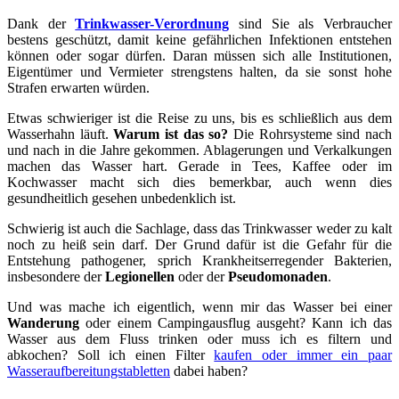
Dank der
Trinkwasser-Verordnung
sind Sie als Verbraucher
bestens geschützt, damit keine gefährlichen Infektionen entstehen
können oder sogar dürfen. Daran müssen sich alle Institutionen,
Eigentümer und Vermieter strengstens halten, da sie sonst hohe
Strafen erwarten würden.
Etwas schwieriger ist die Reise zu uns, bis es schließlich aus dem
Wasserhahn läuft.
Warum ist das so?
Die Rohrsysteme sind nach
und nach in die Jahre gekommen. Ablagerungen und Verkalkungen
machen das Wasser hart. Gerade in Tees, Kaffee oder im
Kochwasser macht sich dies bemerkbar, auch wenn dies
gesundheitlich gesehen unbedenklich ist.
Schwierig ist auch die Sachlage, dass das Trinkwasser weder zu kalt
noch zu heiß sein darf. Der Grund dafür ist die Gefahr für die
Entstehung pathogener, sprich Krankheitserregender Bakterien,
insbesondere der
Legionellen
oder der
Pseudomonaden
.
Und was mache ich eigentlich, wenn mir das Wasser bei einer
Wanderung
oder einem Campingausflug ausgeht? Kann ich das
Wasser aus dem Fluss trinken oder muss ich es filtern und
abkochen? Soll ich einen Filter
kaufen oder immer ein paar
Wasseraufbereitungstabletten
dabei haben?