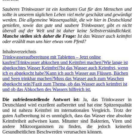
Sauberes Trinkwasser ist ein kostbares Gut für den Menschen und
sollte in unserem täglichen Leben viel mehr geschätzt und gewürdigt
werden. Die allgemeine Wasserqualität, die wir hier in Deutschland
genießen, sowie das gute und saubere Trinkwasser, gibt es nicht
überall auf der Welt und ist daher keine Selbstverständlichkeit.
Manche stellen sich daher die Frage:
Ist das Wasser auch keimfrei
oder erzählt man uns hier etwas vom Pferd?
Inhaltsverzeichnis
Trinkwasseraufbereitung mit Tabletten – Jetzt online
kaufen!
Trinkwasser abkochen und Keimfrei machen?
Wie lange ist
abgekochtes Wasser Keimfrei?
Ist das Wasser auch Keimfrei, wenn
ich es abgekocht habe?
Kann ich auch Wasser aus Flüssen, Bächen
und Seen trinkbar machen?
Muss das Wasser auch zum Waschen
abgekocht sein?
Fazit zum Thema, ob das Wasser auch keimfrei ist
und ob das Abkochen des Wassers hilfreich ist.
Die zufriedenstellende Antwort ist:
Ja, das Trinkwasser in
Deutschland wird exzellent aufbereitet und hat eine Spitzenqualität
und ist nahezu Keimfrei im internationalen Vergleich. Trotz der
guten Aufbereitung ist es unmöglich, dass das Wasser eine absolute
Keimfreiheit aufweisen kann. Mitunter sind Bakterien, Viren und
andere Mikroorganismen zu finden, die jedoch keinerlei
Gesundheitlichen Beschwerden verursachen können.