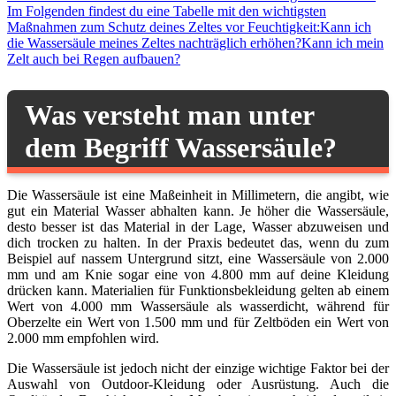
Im Folgenden findest du eine Tabelle mit den wichtigsten
Maßnahmen zum Schutz deines Zeltes vor Feuchtigkeit:
Kann ich
die Wassersäule meines Zeltes nachträglich erhöhen?
Kann ich mein
Zelt auch bei Regen aufbauen?
Was versteht man unter
dem Begriff Wassersäule?
Die Wassersäule ist eine Maßeinheit in Millimetern, die angibt, wie
gut ein Material Wasser abhalten kann. Je höher die Wassersäule,
desto besser ist das Material in der Lage, Wasser abzuweisen und
dich trocken zu halten. In der Praxis bedeutet das, wenn du zum
Beispiel auf nassem Untergrund sitzt, eine Wassersäule von 2.000
mm und am Knie sogar eine von 4.800 mm auf deine Kleidung
drücken kann. Materialien für Funktionsbekleidung gelten ab einem
Wert von 4.000 mm Wassersäule als wasserdicht, während für
Oberzelte ein Wert von 1.500 mm und für Zeltböden ein Wert von
2.000 mm empfohlen wird.
Die Wassersäule ist jedoch nicht der einzige wichtige Faktor bei der
Auswahl von Outdoor-Kleidung oder Ausrüstung. Auch die