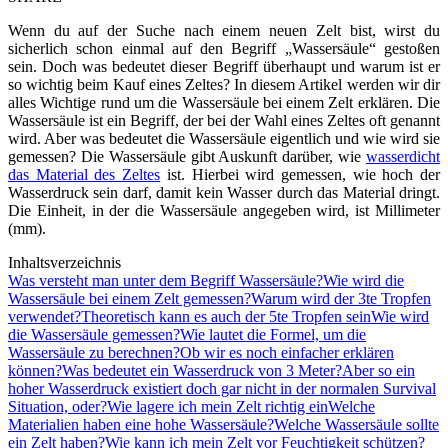
Wenn du auf der Suche nach einem neuen Zelt bist, wirst du
sicherlich schon einmal auf den Begriff „Wassersäule“ gestoßen
sein. Doch was bedeutet dieser Begriff überhaupt und warum ist er
so wichtig beim Kauf eines Zeltes? In diesem Artikel werden wir dir
alles Wichtige rund um die Wassersäule bei einem Zelt erklären. Die
Wassersäule ist ein Begriff, der bei der Wahl eines Zeltes oft genannt
wird. Aber was bedeutet die Wassersäule eigentlich und wie wird sie
gemessen? Die Wassersäule gibt Auskunft darüber, wie
wasserdicht
das Material des Zeltes
ist. Hierbei wird gemessen, wie hoch der
Wasserdruck sein darf, damit kein Wasser durch das Material dringt.
Die Einheit, in der die Wassersäule angegeben wird, ist Millimeter
(mm).
Inhaltsverzeichnis
Was versteht man unter dem Begriff Wassersäule?
Wie wird die
Wassersäule bei einem Zelt gemessen?
Warum wird der 3te Tropfen
verwendet?
Theoretisch kann es auch der 5te Tropfen sein
Wie wird
die Wassersäule gemessen?
Wie lautet die Formel, um die
Wassersäule zu berechnen?
Ob wir es noch einfacher erklären
können?
Was bedeutet ein Wasserdruck von 3 Meter?
Aber so ein
hoher Wasserdruck existiert doch gar nicht in der normalen Survival
Situation, oder?
Wie lagere ich mein Zelt richtig ein
Welche
Materialien haben eine hohe Wassersäule?
Welche Wassersäule sollte
ein Zelt haben?
Wie kann ich mein Zelt vor Feuchtigkeit schützen?