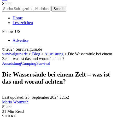
Resizer
Suche
Home
Lesezeichen
Follow US
Advertise
© 2024 Survivalguru.de
survivalguru.de
>
Blog
>
Ausrüstung
>
Die Wassersäule bei einem
Zelt – was ist das und worauf achten?
Ausrüstung
Camping
Survival
Die Wassersäule bei einem Zelt – was ist
das und worauf achten?
Last updated: 25. September 2024 22:52
Mario Wormuth
Share
31 Min Read
SHARE