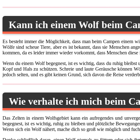
Kann ich einem Wolf beim C
Es besteht immer die Möglichkeit, dass man beim Campen einem wild
Wölfe sind scheue Tiere, aber es ist bekannt, dass sie Menschen ang
kommen, da es leider immer wieder vorkommt, dass Menschen diese f
Wenn du einem Wolf begegnest, ist es wichtig, dass du ruhig bleibs
Kopf und Hals zu schützen. Schreie und laute Geräusche können Wöl
jedoch selten, und es gibt keinen Grund, sich davon die Reise verder
Wie verhalte ich mich beim C
Das Zelten in einem Wolfsgebiet kann ein aufregendes und unverges
begegnest, ist es wichtig, ruhig zu bleiben und plötzliche Bewegung
Wenn sich ein Wolf nähert, mache dich so groß wie möglich und fuch
Denke schließlich daran, einen Wolf niemals zu füttern oder sich