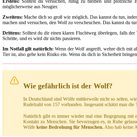
Erstens:
Solltest du versuchen, ruhig zu bleiben und plötzliche
möglicherweise aus Neugier.
Zweitens:
Mache dich so groß wie möglich. Das kannst du tun, indem 
machen und versuchen, den Wolf zu verscheuchen. Das kannst du tun, 
Drittens:
Solltest du dir einen klaren Fluchtweg überlegen, falls der
Schritte, und es wird dir nichts passieren.
Im Notfall gilt natürlich:
Wenn der Wolf angreift, wehre dich mit al
Tier ist, also gehe kein Risiko ein. Wenn du dich in Sicherheit bring
Wie gefährlich ist der Wolf?
In Deutschland sind Wölfe mittlerweile nicht so selten, wi
Rudelzahl von 157 vorhanden. Insgesamt schätzt man die 
Natürlich gibt es immer wieder mal eine Begegnung mit e
Kontakt zu Menschen. Sie bevorzugen es, in Ruhe gelass
Wölfe
keine Bedrohung für Menschen.
Also hab keine An