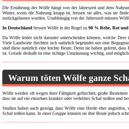
Die Ernährung der Wölfe hängt von der Jahreszeit und dem Nahrung
Winter, wenn die Nahrung knapp ist, fressen sie alles, was sie fin
zurückgelassen wurden. Unabhängig von der Jahreszeit müssen Wölfe
In Deutschland
fressen Wölfe in der Regel zu
90 % Rehe, Rot und
Da Wölfe leider nicht darunter unterscheiden können, welche Tiere 
Viele Landwirte fürchten sich natürlich begründet um eine Begegnun
sind diese natürlich eine leichte Beute. Denn sie haben gelernt, da
ist. Gerade deshalb ist eine richtige Umzäunung wichtig, und möglic
Warum töten Wölfe ganze Sch
Wölfe werden oft wegen ihrer Fähigkeit gefürchtet, große Beutetier
dass sie auf ein einzelnes krankes oder verletztes Schaf stoßen und b
Studien haben auch gezeigt, dass Wölfe eine Herde eher angreifen, 
Schaf reißen kann. In einer Gruppe können sie ihre Beute jedoch sch