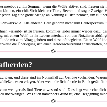
sangebot ab. Im Sommer, wenn die Wölfe aktiver sind, fressen sie h
den können, einschließlich kleinerer Tiere, Beeren und sogar Zweige
 jeden Tag eine große Menge an Nahrung zu sich nehmen, um zu überl
 Schwarzwild.
Alle anderen Tiere gehören nicht zum Beutespektrum un
ihnen »erlaubt« ist zu fressen, kommt es leider immer wieder dazu, da
g mit einem Wolf, da ihr Lebensunterhalt von den Nutztieren abhängt. 
ss Hunde mit zum Alltag gehören und diese oft begleiten. Einen Wolf kö
herweise die Überlegung sich einen Herdenschutzhund anzuschaffen, der
afherden?
e zu töten, und diese sind im Normalfall zur Genüge vorhanden. Waru
eschließen, es zu erlegen. Aber wenn die Schafherde in Panik gerät, fi
wenn weniger als fünf Tiere anwesend sind. Dies liegt wahrscheinlich
nell überwältigen. Was auch immer der Grund ist, eine Begegnung mit e