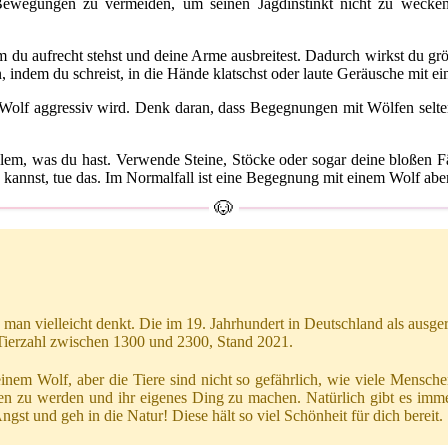
 Bewegungen zu vermeiden, um seinen Jagdinstinkt nicht zu wecken
du aufrecht stehst und deine Arme ausbreitest. Dadurch wirkst du größ
indem du schreist, in die Hände klatschst oder laute Geräusche mit ei
 Wolf aggressiv wird. Denk daran, dass Begegnungen mit Wölfen selten 
lem, was du hast. Verwende Steine, Stöcke oder sogar deine bloßen Fä
en kannst, tue das. Im Normalfall ist eine Begegnung mit einem Wolf ab
e man vielleicht denkt. Die im 19. Jahrhundert in Deutschland als ausge
Tierzahl zwischen 1300 und 2300, Stand 2021.
inem Wolf, aber die Tiere sind nicht so gefährlich, wie viele Mensch
en zu werden und ihr eigenes Ding zu machen. Natürlich gibt es im
gst und geh in die Natur! Diese hält so viel Schönheit für dich bereit.