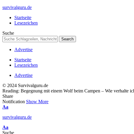
survivalguru.de
Startseite
Lesezeichen
Suche
Advertise
Startseite
Lesezeichen
Advertise
© 2024 Survivalguru.de
Reading:
Begegnung mit einem Wolf beim Campen – Wie verhalte ich
Share
Notification
Show More
Font
Aa
Resizer
survivalguru.de
Font
Aa
Resizer
Suche