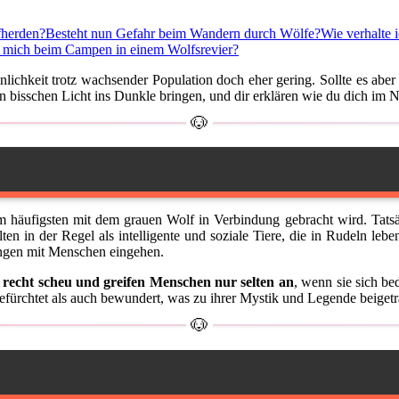
fherden?
Besteht nun Gefahr beim Wandern durch Wölfe?
Wie verhalte 
h mich beim Campen in einem Wolfsrevier?
inlichkeit trotz wachsender Population doch eher gering. Sollte es ab
bisschen Licht ins Dunkle bringen, und dir erklären wie du dich im Notf
m häufigsten mit dem grauen Wolf in Verbindung gebracht wird. Tatsä
en in der Regel als intelligente und soziale Tiere, die in Rudeln leb
dungen mit Menschen eingehen.
h recht scheu und greifen Menschen nur selten an
, wenn sie sich be
ürchtet als auch bewundert, was zu ihrer Mystik und Legende beigetr