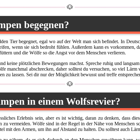
ampen begegnen?
en Tier begegnet, egal wo auf der Welt man sich befindet. In Deuts
reifen, wenn sie sich bedroht fühlen. Außerdem kann es vorkommen, da
üttern und die Wölfe so die Angst vor dem Menschen verlieren.
t und keine plötzlichen Bewegungen machst. Spreche ruhig und langsam 
fe manchmal abschrecken, daher solltest du versuchen, so viel Lärm
ben zu lassen. Sei dir nur der Möglichkeit bewusst und treffe entspre
ampen in einem Wolfsrevier?
sliches Erlebnis sein, aber es ist wichtig, daran zu denken, dass d
en zu vermeiden. Wölfe sind in der Regel in der Nähe von Menschen sc
tel mit den Armen, um ihn auf Abstand zu halten. Du solltest auch L
 ihm zu nähern, da er sich dadurch an den Menschen gewöhnen kann, 