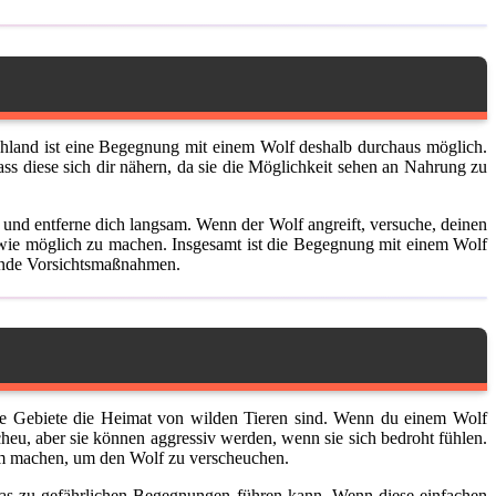
chland ist eine Begegnung mit einem Wolf deshalb durchaus möglich.
ss diese sich dir nähern, da sie die Möglichkeit sehen an Nahrung zu
und entferne dich langsam. Wenn der Wolf angreift, versuche, deinen
 wie möglich zu machen. Insgesamt ist die Begegnung mit einem Wolf
chende Vorsichtsmaßnahmen.
iese Gebiete die Heimat von wilden Tieren sind. Wenn du einem Wolf
heu, aber sie können aggressiv werden, wenn sie sich bedroht fühlen.
ärm machen, um den Wolf zu verscheuchen.
was zu gefährlichen Begegnungen führen kann. Wenn diese einfachen