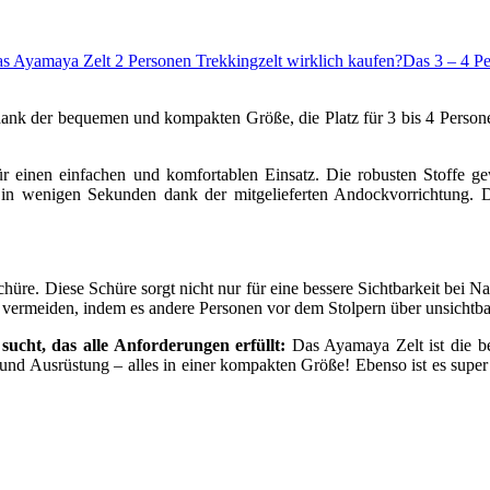
das Ayamaya Zelt 2 Personen Trekkingzelt wirklich kaufen?
Das 3 – 4 P
dank der bequemen und kompakten Größe, die Platz für 3 bis 4 Persone
für einen einfachen und komfortablen Einsatz. Die robusten Stoffe g
t in wenigen Sekunden dank der mitgelieferten Andockvorrichtung. D
hüre. Diese Schüre sorgt nicht nur für eine bessere Sichtbarkeit bei N
 zu vermeiden, indem es andere Personen vor dem Stolpern über unsichtb
sucht, das alle Anforderungen erfüllt:
Das Ayamaya Zelt ist die bes
d Ausrüstung – alles in einer kompakten Größe! Ebenso ist es super 