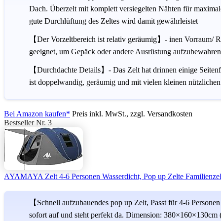
Dach. Überzelt mit komplett versiegelten Nähten für maximale
gute Durchlüftung des Zeltes wird damit gewährleistet
【Der Vorzeltbereich ist relativ geräumig】- inen Vorraum/ R
geeignet, um Gepäck oder andere Ausrüstung aufzubewahren. 
【Durchdachte Details】- Das Zelt hat drinnen einige Seitenf
ist doppelwandig, geräumig und mit vielen kleinen nützlich
Bei Amazon kaufen*
Preis inkl. MwSt., zzgl. Versandkosten
Bestseller Nr. 3
AYAMAYA Zelt 4-6 Personen Wasserdicht, Pop up Zelte Familienzelt
【Schnell aufzubauendes pop up Zelt, Passt für 4-6 Personen】
sofort auf und steht perfekt da. Dimension: 380×160×130cm (L