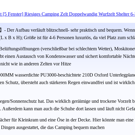
 [5 Fenster] Riesiges Camping Zelt Doppelwandig Wurfzelt Shelter 6
- Der Aufbau verläuft blitzschnell- sehr praktisch und bequem. Wenn 
 x B x H); Größe ist für 4-6 Personen luxuriös, da viel Platz zum sch
Belüftungsöffnungen (verschließbar bei schlechtem Wetter), Moskiton
ubt einen Austausch von Kondenswasser und sichert komfortable Nächte
 nicht wie in anderen Zelten vor Hitze
5000MM wasserdichte PU3000-beschichtete 210D Oxford Unterlegpla
n Schutz, übersteht auch stärkeren Regen einwandfrei und ist wirklich
egen/Sonnenschutz hat. Das wirklich geräimige und trockene Vorzelt 
Außerdem kann man auch die Schuhe dort lassen und läuft nicht Gefah
ächer für Kleinkram und eine Öse in der Decke. Hier könnte man eine 
en Dingen ausgestattet, die das Camping bequem machen