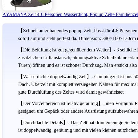
AYAMAYA Zelt 4-6 Personen Wasserdicht, Pop up Zelte Familienzelt
【Schnell aufzubauendes pop up Zelt, Passt für 4-6 Personen】
sofort auf und steht perfekt da. Dimension: 380×160×130cm (L
【Die Belüftung ist gut gegenüber dem Wetter】- 3 seitliche 
zusätzlichen Luftaustausch, atmungsaktive Schlafkabine erla
Türen) öffnen und es ist schöner Durchzug. Man erstickt also
【Wasserdichte doppelwandig Zelt】- Campingzelt ist aus 
Dach. Überzelt mit komplett versiegelten Nähten für maximale
gute Durchlüftung des Zeltes wird damit gewährleistet
【Der Vorzeltbereich ist relativ geräumig】- inen Vorraum/ R
geeignet, um Gepäck oder andere Ausrüstung aufzubewahren. 
【Durchdachte Details】- Das Zelt hat drinnen einige Seitenf
ist doppelwandig, geräumig und mit vielen kleinen nützlich