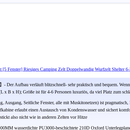
 [5 Fenster] Riesiges Camping Zelt Doppelwandig Wurfzelt Shelter 6
- Der Aufbau verläuft blitzschnell- sehr praktisch und bequem. Wenn 
 x B x H); Größe ist für 4-6 Personen luxuriös, da viel Platz zum sch
 Ausgang, Seitliche Fenster, alle mit Muskitonetzen) ist pragmatisch
afkabine erlaubt einen Austausch von Kondenswasser und sichert komfo
tickt also nicht wie in anderen Zelten vor Hitze
5000MM wasserdichte PU3000-beschichtete 210D Oxford Unterlegpla