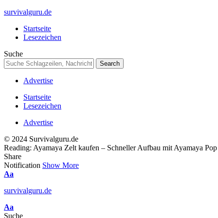
survivalguru.de
Startseite
Lesezeichen
Suche
Advertise
Startseite
Lesezeichen
Advertise
© 2024 Survivalguru.de
Reading:
Ayamaya Zelt kaufen – Schneller Aufbau mit Ayamaya Pop 
Share
Notification
Show More
Font
Aa
Resizer
survivalguru.de
Font
Aa
Resizer
Suche