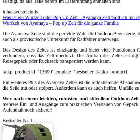
erledigt, da alle Teile bereits im Lieferumfang enthalten sind.
Inhaltsverzeichnis
Was ist ein Wurfzelt oder Pop Up Zelt – Ayamaya Zelt?
Soll ich mir 
Wurfzelt von Ayamaya – Pop up Zelt für die ganze Familie
Die Ayamaya Zelte sind die perfekte Wahl für Outdoor-Begeisterte, 
auch als provisorische Unterkunft für Radfahrer unterwegs.
Das Design des Zeltes ist einzigartig und bietet viele Funktionen 
verhindern, dass das Zelt überhitzt. Der Aufbau des Zeltes erfolg
Reisegepäck oder Rucksack transportiert werden kann.
[atkp_product id=’13690′ template=’bestseller‘][/atkp_product]
Ein weiteres Plus des Ayamaya Zeltes ist die reflektierende Abspannsc
die Seile tritt oder stolpert. Außerdem kann es auch helfen, Unfälle
Wer nach einem leichten, robusten und stilvollem Outdoor-Zelt 
mehrere Ein- und Ausgänge zum praktischen Verstauen von Gepäck un
Aufenthalt noch sicherer!
Bestseller Nr. 1