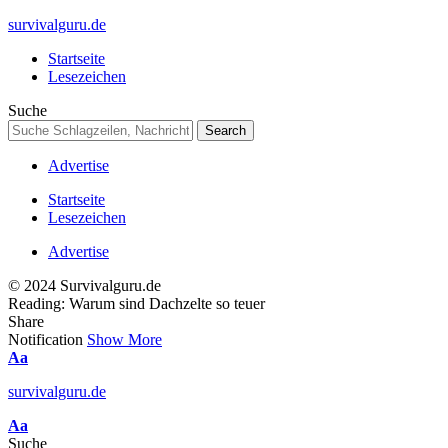
survivalguru.de
Startseite
Lesezeichen
Suche
Advertise
Startseite
Lesezeichen
Advertise
© 2024 Survivalguru.de
Reading:
Warum sind Dachzelte so teuer
Share
Notification
Show More
Font
Aa
Resizer
survivalguru.de
Font
Aa
Resizer
Suche