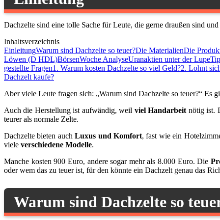
Dachzelte sind eine tolle Sache für Leute, die gerne draußen sind u
Inhaltsverzeichnis
Einleitung
Warum sind Dachzelte so teuer?
Die Materialien
Die Produk
Löwen (D HDL)
BörsenWoche Analyse
Uranaktien unter der Lupe
Ti
gestellte Fragen
1. Warum kosten Dachzelte so viel Geld?
2. Lohnt sic
Dachzelt kaufe?
Aber viele Leute fragen sich: „Warum sind Dachzelte so teuer?“ Es g
Auch die Herstellung ist aufwändig, weil
viel Handarbeit
nötig ist.
teurer als normale Zelte.
Dachzelte bieten auch
Luxus und Komfort
, fast wie ein Hotelzimm
viele
verschiedene Modelle
.
Manche kosten 900 Euro, andere sogar mehr als 8.000 Euro. Die
Pr
oder wem das zu teuer ist, für den könnte ein Dachzelt genau das Rich
Warum sind Dachzelte so teue