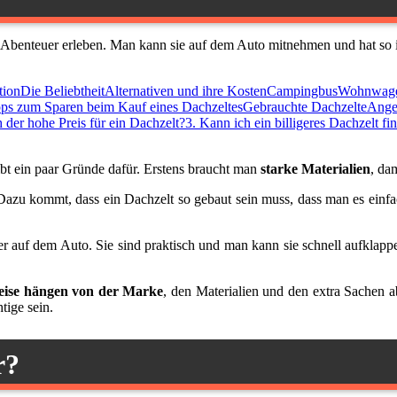
nd Abenteuer erleben. Man kann sie auf dem Auto mitnehmen und hat so 
tion
Die Beliebtheit
Alternativen und ihre Kosten
Campingbus
Wohnwag
pps zum Sparen beim Kauf eines Dachzeltes
Gebrauchte Dachzelte
Ange
h der hohe Preis für ein Dachzelt?
3. Kann ich ein billigeres Dachzelt fi
ibt ein paar Gründe dafür. Erstens braucht man
starke Materialien
, da
 Dazu kommt, dass ein Dachzelt so gebaut sein muss, dass man es ei
er auf dem Auto. Sie sind praktisch und man kann sie schnell aufklappe
eise hängen von der Marke
, den Materialien und den extra Sachen a
tige sein.
r?