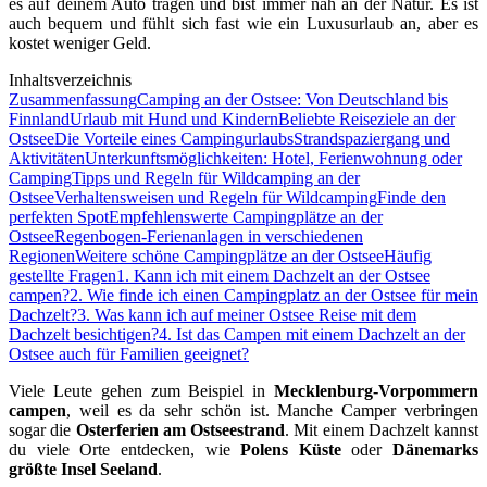
es auf deinem Auto tragen und bist immer nah an der Natur. Es ist
auch bequem und fühlt sich fast wie ein Luxusurlaub an, aber es
kostet weniger Geld.
Inhaltsverzeichnis
Zusammenfassung
Camping an der Ostsee: Von Deutschland bis
Finnland
Urlaub mit Hund und Kindern
Beliebte Reiseziele an der
Ostsee
Die Vorteile eines Campingurlaubs
Strandspaziergang und
Aktivitäten
Unterkunftsmöglichkeiten: Hotel, Ferienwohnung oder
Camping
Tipps und Regeln für Wildcamping an der
Ostsee
Verhaltensweisen und Regeln für Wildcamping
Finde den
perfekten Spot
Empfehlenswerte Campingplätze an der
Ostsee
Regenbogen-Ferienanlagen in verschiedenen
Regionen
Weitere schöne Campingplätze an der Ostsee
Häufig
gestellte Fragen
1. Kann ich mit einem Dachzelt an der Ostsee
campen?
2. Wie finde ich einen Campingplatz an der Ostsee für mein
Dachzelt?
3. Was kann ich auf meiner Ostsee Reise mit dem
Dachzelt besichtigen?
4. Ist das Campen mit einem Dachzelt an der
Ostsee auch für Familien geeignet?
Viele Leute gehen zum Beispiel in
Mecklenburg-Vorpommern
campen
, weil es da sehr schön ist. Manche Camper verbringen
sogar die
Osterferien am Ostseestrand
. Mit einem Dachzelt kannst
du viele Orte entdecken, wie
Polens Küste
oder
Dänemarks
größte Insel Seeland
.