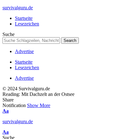
survivalguru.de
Startseite
Lesezeichen
Suche
Advertise
Startseite
Lesezeichen
Advertise
© 2024 Survivalguru.de
Reading:
Mit Dachzelt an der Ostsee
Share
Notification
Show More
Font
Aa
Resizer
survivalguru.de
Font
Aa
Resizer
Suche