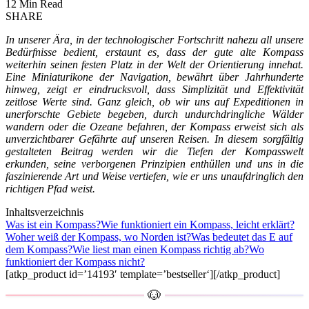
12 Min Read
SHARE
In unserer Ära, in der technologischer Fortschritt nahezu all unsere
Bedürfnisse bedient, erstaunt es, dass der gute alte Kompass
weiterhin seinen festen Platz in der Welt der Orientierung innehat.
Eine Miniaturikone der Navigation, bewährt über Jahrhunderte
hinweg, zeigt er eindrucksvoll, dass Simplizität und Effektivität
zeitlose Werte sind. Ganz gleich, ob wir uns auf Expeditionen in
unerforschte Gebiete begeben, durch undurchdringliche Wälder
wandern oder die Ozeane befahren, der Kompass erweist sich als
unverzichtbarer Gefährte auf unseren Reisen. In diesem sorgfältig
gestalteten Beitrag werden wir die Tiefen der Kompasswelt
erkunden, seine verborgenen Prinzipien enthüllen und uns in die
faszinierende Art und Weise vertiefen, wie er uns unaufdringlich den
richtigen Pfad weist.
Inhaltsverzeichnis
Was ist ein Kompass?
Wie funktioniert ein Kompass, leicht erklärt?
Woher weiß der Kompass, wo Norden ist?
Was bedeutet das E auf
dem Kompass?
Wie liest man einen Kompass richtig ab?
Wo
funktioniert der Kompass nicht?
[atkp_product id=’14193′ template=’bestseller‘][/atkp_product]