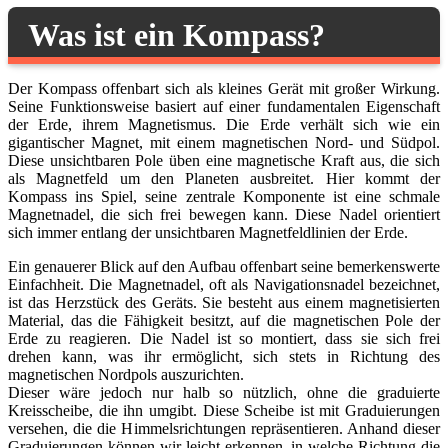
Was ist ein Kompass?
Der Kompass offenbart sich als kleines Gerät mit großer Wirkung.
Seine Funktionsweise basiert auf einer fundamentalen Eigenschaft
der Erde, ihrem Magnetismus. Die Erde verhält sich wie ein
gigantischer Magnet, mit einem magnetischen Nord- und Südpol.
Diese unsichtbaren Pole üben eine magnetische Kraft aus, die sich
als Magnetfeld um den Planeten ausbreitet. Hier kommt der
Kompass ins Spiel, seine zentrale Komponente ist eine schmale
Magnetnadel, die sich frei bewegen kann. Diese Nadel orientiert
sich immer entlang der unsichtbaren Magnetfeldlinien der Erde.
Ein genauerer Blick auf den Aufbau offenbart seine bemerkenswerte
Einfachheit. Die Magnetnadel, oft als Navigationsnadel bezeichnet,
ist das Herzstück des Geräts. Sie besteht aus einem magnetisierten
Material, das die Fähigkeit besitzt, auf die magnetischen Pole der
Erde zu reagieren. Die Nadel ist so montiert, dass sie sich frei
drehen kann, was ihr ermöglicht, sich stets in Richtung des
magnetischen Nordpols auszurichten.
Dieser wäre jedoch nur halb so nützlich, ohne die graduierte
Kreisscheibe, die ihn umgibt. Diese Scheibe ist mit Graduierungen
versehen, die die Himmelsrichtungen repräsentieren. Anhand dieser
Graduierungen können wir leicht erkennen, in welche Richtung die