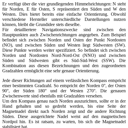
Er verfügt über die vier grundlegenden Himmelsrichtungen: N steht
für Norden, E für Osten, S repräsentiert den Süden und W den
Westen. Dies bietet bereits eine einfache Orientierung. Obwohl
verschiedene Hersteller unterschiedliche Darstellungen nutzen
können, bleibt die Grundidee stets dieselbe.
Für detailliertere Navigationszwecke sind zwischen den
Hauptpunkten auch Zwischenrichtungen angegeben. Zum Beispiel
befindet sich zwischen Norden und Osten der Punkt Nordosten
(NO), und zwischen Süden und Westen liegt Südwesten (SW).
Diese Punkte werden weiter spezifiziert. So befindet sich zwischen
Norden und Nordosten Nord-Nord-Ost (NNO) und zwischen
Süden und Südwesten gibt es Süd-Süd-West (SSW). Die
Kombination aus diesen Bezeichnungen und den zugeordneten
Gradzahlen ermöglicht eine sehr genaue Orientierung.
Jede dieser Richtungen auf einem verlässlichen Kompass entspricht
einer bestimmten Gradzahl. So entspricht der Norden 0°, der Osten
90°, der Süden 180° und der Westen 270°. Die genauen
Zwischenwerte sind ebenfalls mit Gradzahlen versehen.
Um den Kompass genau nach Norden auszurichten, sollte er in der
Hand gehalten und so gedreht werden, bis eine Seite der
Magnetnadel direkt nach Norden zeigt und die andere Richtung
Süden. Diese ausgerichtete Nadel weist auf den magnetischen
Nordpol hin. Es ist ratsam, zu warten, bis sich die Magnetnadel
stabilisiert hat.